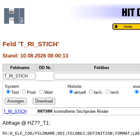
Feld 'T_RI_STICH'
Stand: 10.08.2026 08:00:13
Feldname
DD Nr.
Feldbez
System:
Historie:
exa
Test
Prod.
Wart.
aktuell
fach.
tech.
T_RI_STICH
007306
kontrollierte Stichprobe Rinder
Abfrage @
HZ??_T1
:
RS:D_ELE_COD/FELDNAME;DDI;FELDBEZ;DEFINITION;FORMAT;LAE