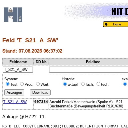
Feld 'T_S21_A_SW'
Stand: 07.08.2026 06:37:02
Feldname
DD Nr.
Feldbez
System:
Historie:
exa
Test
Prod.
Wart.
aktuell
fach.
tech.
T_S21_A_SW
007334
Anzahl Ferkel/Mastschwein (Spalte A) - S21
Buchtenmaße (Bewegungsfreiheit RL91/630)
Abfrage @
HZ??_T1
:
RS:D_ELE_COD/FELDNAME;DDI;FELDBEZ;DEFINITION;FORMAT;LAE