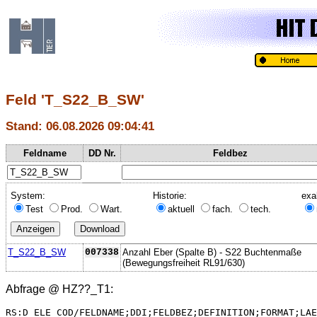
Feld 'T_S22_B_SW'
Stand: 06.08.2026 09:04:41
Feldname
DD Nr.
Feldbez
System:
Historie:
exa
Test
Prod.
Wart.
aktuell
fach.
tech.
T_S22_B_SW
007338
Anzahl Eber (Spalte B) - S22 Buchtenmaße
(Bewegungsfreiheit RL91/630)
Abfrage @
HZ??_T1
:
RS:D_ELE_COD/FELDNAME;DDI;FELDBEZ;DEFINITION;FORMAT;LAE