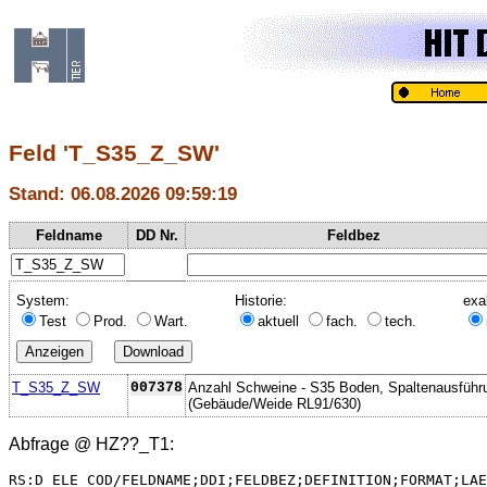
Feld 'T_S35_Z_SW'
Stand: 06.08.2026 09:59:19
Feldname
DD Nr.
Feldbez
System:
Historie:
exa
Test
Prod.
Wart.
aktuell
fach.
tech.
T_S35_Z_SW
007378
Anzahl Schweine - S35 Boden, Spaltenausführ
(Gebäude/Weide RL91/630)
Abfrage @
HZ??_T1
:
RS:D_ELE_COD/FELDNAME;DDI;FELDBEZ;DEFINITION;FORMAT;LAE