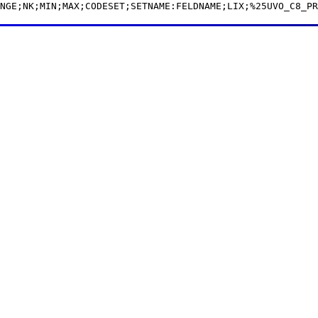
NGE;NK;MIN;MAX;CODESET;SETNAME:FELDNAME;LIX;%25UVO_C8_PR