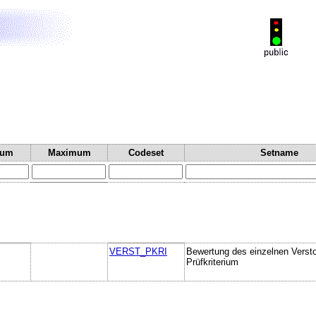
mum
Maximum
Codeset
Setname
VERST_PKRI
Bewertung des einzelnen Verst
Prüfkriterium