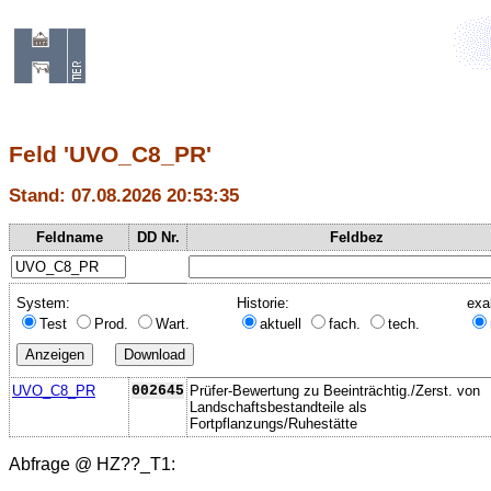
Feld 'UVO_C8_PR'
Stand: 07.08.2026 20:53:35
Feldname
DD Nr.
Feldbez
System:
Historie:
exa
Test
Prod.
Wart.
aktuell
fach.
tech.
UVO_C8_PR
002645
Prüfer-Bewertung zu Beeinträchtig./Zerst. von
Landschaftsbestandteile als
Fortpflanzungs/Ruhestätte
Abfrage @
HZ??_T1
: