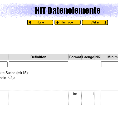
Definition
Format
Laenge
NK
Mini
kte Suche (mit IS):
nein
ja
int
1