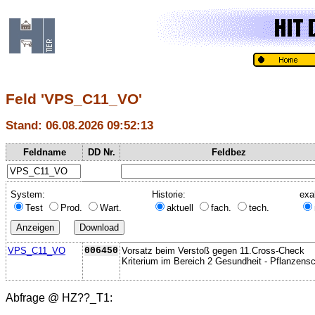
Feld 'VPS_C11_VO'
Stand: 06.08.2026 09:52:13
Feldname
DD Nr.
Feldbez
System:
Historie:
exa
Test
Prod.
Wart.
aktuell
fach.
tech.
VPS_C11_VO
006450
Vorsatz beim Verstoß gegen 11.Cross-Check
Kriterium im Bereich 2 Gesundheit - Pflanzens
Abfrage @
HZ??_T1
: