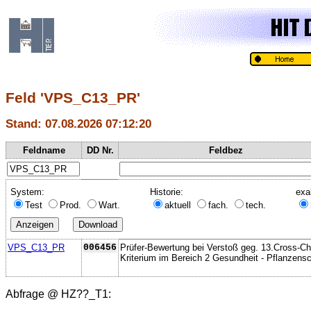
Feld 'VPS_C13_PR'
Stand: 07.08.2026 07:12:20
Feldname
DD Nr.
Feldbez
System:
Historie:
exa
Test
Prod.
Wart.
aktuell
fach.
tech.
VPS_C13_PR
006456
Prüfer-Bewertung bei Verstoß geg. 13.Cross-C
Kriterium im Bereich 2 Gesundheit - Pflanzens
Abfrage @
HZ??_T1
: