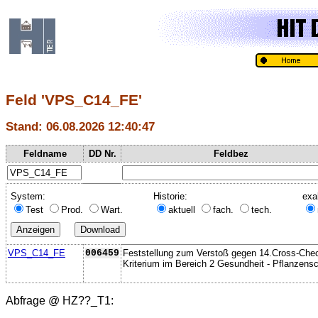
Feld 'VPS_C14_FE'
Stand: 06.08.2026 12:40:47
Feldname
DD Nr.
Feldbez
System:
Historie:
exa
Test
Prod.
Wart.
aktuell
fach.
tech.
VPS_C14_FE
006459
Feststellung zum Verstoß gegen 14.Cross-Che
Kriterium im Bereich 2 Gesundheit - Pflanzens
Abfrage @
HZ??_T1
: