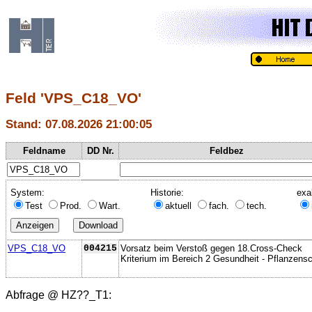
Feld 'VPS_C18_VO'
Stand: 07.08.2026 21:00:05
Feldname
DD Nr.
Feldbez
System:
Historie:
exa
Test
Prod.
Wart.
aktuell
fach.
tech.
VPS_C18_VO
004215
Vorsatz beim Verstoß gegen 18.Cross-Check
Kriterium im Bereich 2 Gesundheit - Pflanzens
Abfrage @
HZ??_T1
: