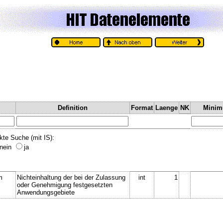
Definition
Format
Laenge
NK
Mini
kte Suche (mit IS):
nein
ja
m
Nichteinhaltung der bei der Zulassung
int
1
oder Genehmigung festgesetzten
Anwendungsgebiete