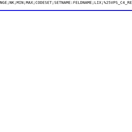
NGE;NK;MIN;MAX;CODESET;SETNAME:FELDNAME;LIX;%25VPS_C4_RE