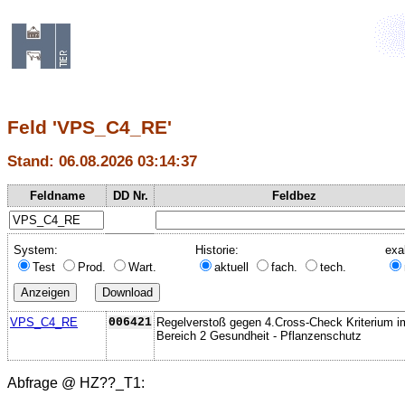
Feld 'VPS_C4_RE'
Stand: 06.08.2026 03:14:37
Feldname
DD Nr.
Feldbez
System:
Historie:
exa
Test
Prod.
Wart.
aktuell
fach.
tech.
VPS_C4_RE
006421
Regelverstoß gegen 4.Cross-Check Kriterium i
Bereich 2 Gesundheit - Pflanzenschutz
Abfrage @
HZ??_T1
: