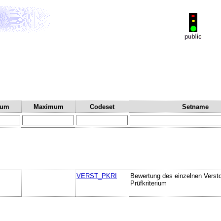
mum
Maximum
Codeset
Setname
VERST_PKRI
Bewertung des einzelnen Verst
Prüfkriterium