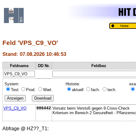
Feld 'VPS_C9_VO'
Stand: 07.08.2026 10:46:53
Feldname
DD Nr.
Feldbez
System:
Historie:
exa
Test
Prod.
Wart.
aktuell
fach.
tech.
VPS_C9_VO
006442
Vorsatz beim Verstoß gegen 9.Cross-Check
Kriterium im Bereich 2 Gesundheit - Pflanzens
Abfrage @
HZ??_T1
: