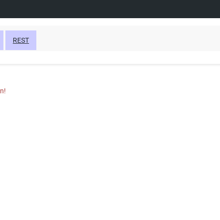
REST
n!