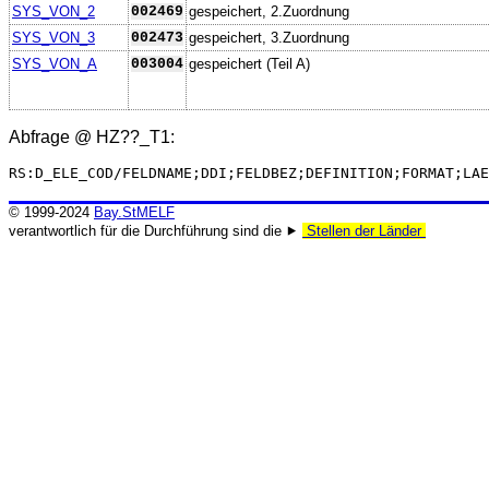
SYS_VON_2
002469
gespeichert, 2.Zuordnung
SYS_VON_3
002473
gespeichert, 3.Zuordnung
SYS_VON_A
003004
gespeichert (Teil A)
Abfrage @
HZ??_T1
:
RS:D_ELE_COD/FELDNAME;DDI;FELDBEZ;DEFINITION;FORMAT;LAE
© 1999-2024
Bay.StMELF
verantwortlich für die Durchführung sind die ⯈
Stellen der Länder