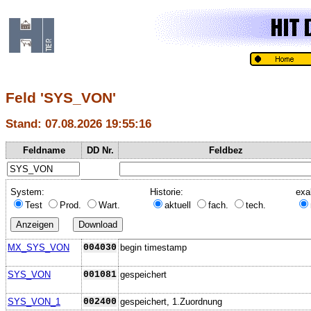
Feld 'SYS_VON'
Stand: 07.08.2026 19:55:16
Feldname
DD Nr.
Feldbez
System:
Historie:
exa
Test
Prod.
Wart.
aktuell
fach.
tech.
MX_SYS_VON
004030
begin timestamp
SYS_VON
001081
gespeichert
SYS_VON_1
002400
gespeichert, 1.Zuordnung