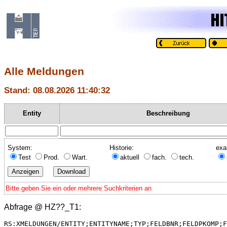
Alle Meldungen
Stand: 08.08.2026 11:40:32
Entity
Beschreibung
System:
Historie:
exa
Test
Prod.
Wart.
aktuell
fach.
tech.
Bitte geben Sie ein oder mehrere Suchkriterien an
Abfrage @
HZ??_T1
:
RS:XMELDUNGEN/ENTITY;ENTITYNAME;TYP;FELDBNR;FELDPKOMP;F