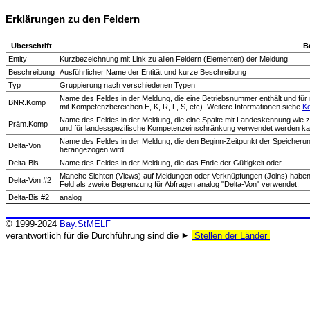
Erklärungen zu den Feldern
Überschrift
B
Entity
Kurzbezeichnung mit Link zu allen Feldern (Elementen) der Meldung
Beschreibung
Ausführlicher Name der Entität und kurze Beschreibung
Typ
Gruppierung nach verschiedenen Typen
Name des Feldes in der Meldung, die eine Betriebsnummer enthält und f
BNR.Komp
mit Kompetenzbereichen E, K, R, L, S, etc). Weitere Informationen siehe
K
Name des Feldes in der Meldung, die eine Spalte mit Landeskennung wie z.
Präm.Komp
und für landesspezifische Kompetenzeinschränkung verwendet werden k
Name des Feldes in der Meldung, die den Beginn-Zeitpunkt der Speicherung
Delta-Von
herangezogen wird
Delta-Bis
Name des Feldes in der Meldung, die das Ende der Gültigkeit oder
Manche Sichten (Views) auf Meldungen oder Verknüpfungen (Joins) haben 
Delta-Von #2
Feld als zweite Begrenzung für Abfragen analog "Delta-Von" verwendet.
Delta-Bis #2
analog
© 1999-2024
Bay.StMELF
verantwortlich für die Durchführung sind die ⯈
Stellen der Länder