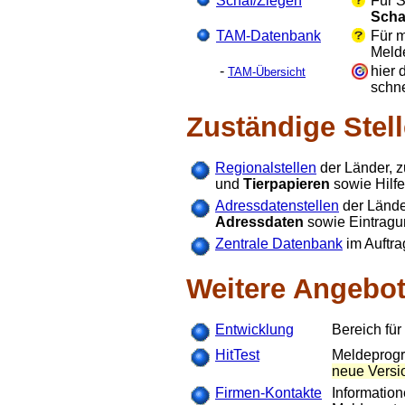
Schaf/Ziegen
Für S
Scha
TAM-Datenbank
Für m
Melde
-
hier 
TAM-Übersicht
schn
Zuständige Stel
Regionalstellen
der Länder, z
und
Tierpapieren
sowie Hilfe
Adressdatenstellen
der Lände
Adressdaten
sowie Eintrag
Zentrale Datenbank
im Auftra
Weitere Angebo
Entwicklung
Bereich für
HitTest
Meldeprogr
neue Vers
Firmen-Kontakte
Information