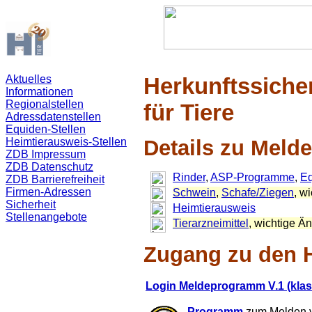
Aktuelles
Herkunftssiche
Informationen
Regionalstellen
für Tiere
Adressdatenstellen
Equiden-Stellen
Heimtierausweis-Stellen
Details zu Meld
ZDB Impressum
ZDB Datenschutz
Rinder
,
ASP-Programme
,
E
ZDB Barrierefreiheit
Firmen-Adressen
Schwein
,
Schafe/Ziegen
, w
Sicherheit
Heimtierausweis
Stellenangebote
Tierarzneimittel
, wichtige 
Zugang zu den 
Login Meldeprogramm V.1 (klas
Programm
zum Melden v