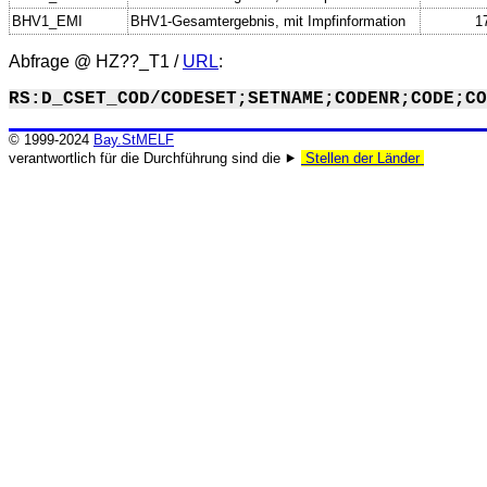
BHV1_EMI
BHV1-Gesamtergebnis, mit Impfinformation
1
Abfrage @
HZ??_T1
/
URL
:
RS:D_CSET_COD/CODESET;SETNAME;CODENR;CODE;CO
© 1999-2024
Bay.StMELF
verantwortlich für die Durchführung sind die ⯈
Stellen der Länder