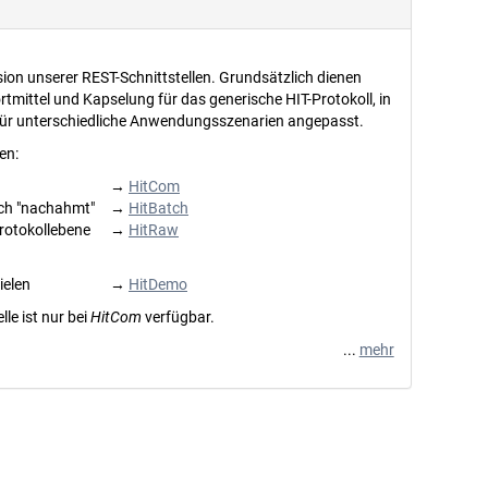
ersion unserer REST-Schnittstellen. Grundsätzlich dienen
ortmittel und Kapselung für das generische HIT-Protokoll, in
ür unterschiedliche Anwendungsszenarien angepasst.
en:
→
HitCom
tch "nachahmt"
→
HitBatch
Protokollebene
→
HitRaw
ielen
→
HitDemo
lle ist nur bei
HitCom
verfügbar.
...
mehr