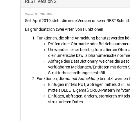
mit
REST Version 2
Erläuterungen
zum
Version 3.3.20250325
entsprechenden
Seit April 2019 steht die neue Version unserer REST-Schnitts
Eingabefeld
bzw.
Es grundsätzlich zwei Arten von Funktionen
zur
Funktionen, die ohne Anmeldung benutzt werden kö
Eingabeseite.
Prüfen einer Ohrmarke oder Betriebsnummer a
Ob
Umwandeln einer beliebig formatierten Ohrm
diese
die numerische bzw. alphanumerische normie
Hilfeseite
Abfrage des DataDictionary, welches die Besc
in
verfügbaren Meldungen/Entitäten mit deren 
einem
Strukturbeschreibungen enthält
searaten
Funktionen, die
nur mit Anmeldung
benutzt werden k
Fenster
Einfügen mittels PUT, abfragen mittels GET, ä
geöffnet
mittels DELETE gemäß CRUD-Pattern im "Sta
wird
Einfügen, abfragen, ändern, stornieren mittel
oder
strukturieren Daten
im
aktuellen
kann
im
Benutzer-