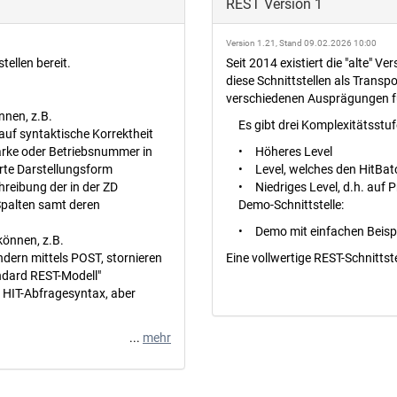
REST Version 1
Version 1.21, Stand 09.02.2026 10:00
tellen bereit.
Seit 2014 existiert die "alte" V
diese Schnittstellen als Transp
verschiedenen Ausprägungen f
nnen, z.B.
Es gibt drei Komplexitätsstuf
uf syntaktische Korrektheit
arke oder Betriebsnummer in
•
Höheres Level
rte Darstellungsform
•
Level, welches den HitBa
hreibung der in der ZD
•
Niedriges Level, d.h. auf 
Spalten samt deren
Demo-Schnittstelle:
•
Demo mit einfachen Beisp
önnen, z.B.
ndern mittels POST, stornieren
Eine vollwertige REST-Schnittste
ndard REST-Modell"
s HIT-Abfragesyntax, aber
...
mehr