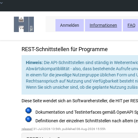
Anmelden
Informationen
FAQ
REST-Schnittstellen für Programme
Wenn
man
Hinweis:
Die API-Schnittstellen sind ständig in Weiterent
in
Abwärtskompatiblilität - also, dass bestehende Aufrufe unve
einem
in einem für die jeweilige Nutzergruppe üblichen Form und
Eingabefeld
Rechtsanspriuch auf Nutzung und Verfügbarkeit besteht ni
die
Wenn Sie sich unsicher sind, ob die geplante Nutzung zulässi
F1-
Taste
Diese Seite wendet sich an Softwarehersteller, die HIT per RE
drückt,
öffnet
Dokumentation und Testinterfaces gemäß OpenAPI Spe
sich
eine
Definitionen der einzelnen Schnittstellen nach altem
separate
released
31-Jul-2026 13:56h, published 08-Aug-2026 15:55h
Hilfeseite