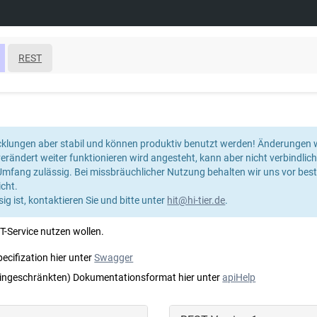
REST
wicklungen aber stabil und können produktiv benutzt werden! Änderungen w
rändert weiter funktionieren wird angesteht, kann aber nicht verbindlich
 Umfang zulässig. Bei missbräuchlicher Nutzung behalten wir uns vor bes
cht.
g ist, kontaktieren Sie und bitte unter
hit@hi-tier.de
.
ST-Service nutzen wollen.
cifization hier unter
Swagger
 (eingeschränkten) Dokumentationsformat hier unter
apiHelp