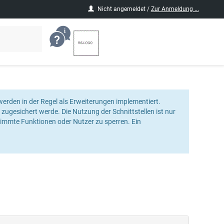
Nicht angemeldet /
Zur Anmeldung ...
Hilfesymbol
zu
-
Ihrer
öffnet
Regionalstelle:
Hilfeseite
Logo
der
Regionalstelle
erden in der Regel als Erweiterungen implementiert.
 zugesichert werde. Die Nutzung der Schnittstellen ist nur
timmte Funktionen oder Nutzer zu sperren. Ein